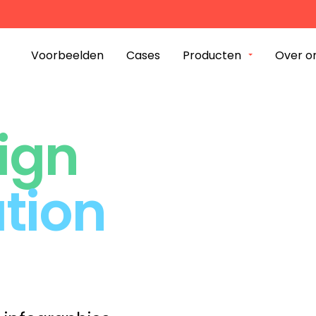
plossing
Bigfish Group
k?
Voorbeelden
Cases
Producten
Over o
Werk
Cases
ign
Producten
tion
dam
Over ons
nue 245
iphol-Rijk
Contact
 680