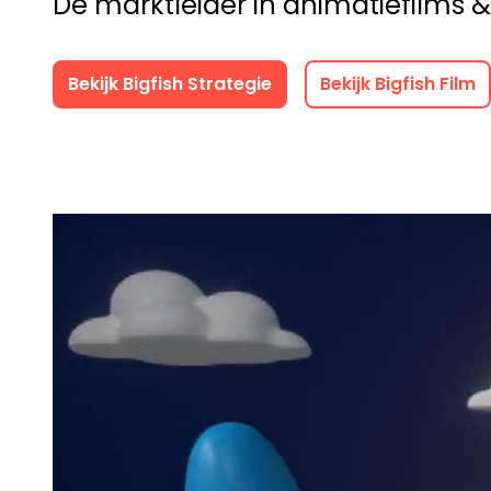
Dé marktleider in animatiefilms &
Bekijk Bigfish Strategie
Bekijk Bigfish Film