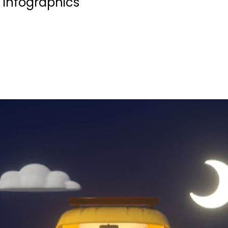
 infographics
Strategie
Film