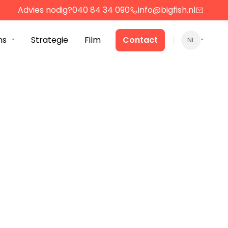
Advies nodig?
040 84 34 090
info@bigfish.nl
ns
Strategie
Film
Contact
NL