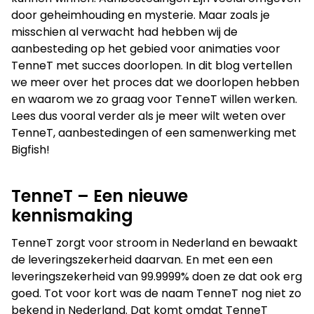
door geheimhouding en mysterie. Maar zoals je
misschien al verwacht had hebben wij de
Film
aanbesteding op het gebied voor animaties voor
TenneT met succes doorlopen. In dit blog vertellen
we meer over het proces dat we doorlopen hebben
en waarom we zo graag voor TenneT willen werken.
Lees dus vooral verder als je meer wilt weten over
TenneT, aanbestedingen of een samenwerking met
Bigfish!
TenneT – Een nieuwe
kennismaking
Op zoek naar een oplossing voor
jouw vraagstuk?
TenneT zorgt voor stroom in Nederland en bewaakt
de leveringszekerheid daarvan. En met een een
Neem contact op
leveringszekerheid van 99.9999% doen ze dat ook erg
goed. Tot voor kort was de naam TenneT nog niet zo
bekend in Nederland. Dat komt omdat TenneT