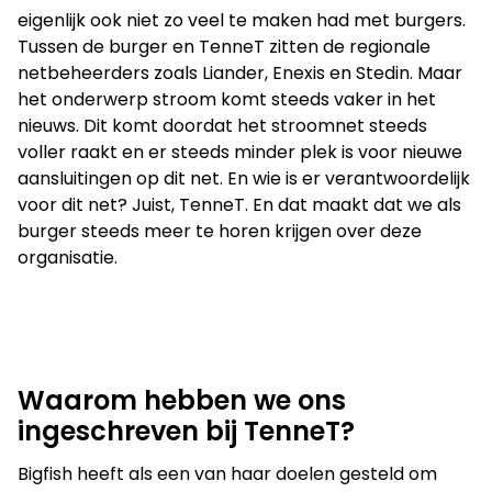
Je kunt ook bellen of mailen
eigenlijk ook niet zo veel te maken had met burgers.
Tussen de burger en TenneT zitten de regionale
info@bigfish.nl
040 - 84 34 090
netbeheerders zoals Liander, Enexis en Stedin. Maar
het onderwerp stroom komt steeds vaker in het
nieuws. Dit komt doordat het stroomnet steeds
Eindhoven
Amsterdam
voller raakt en er steeds minder plek is voor nieuwe
aansluitingen op dit net. En wie is er verantwoordelijk
Vonderweg 26
Boeing Avenue 245
voor dit net? Juist, TenneT. En dat maakt dat we als
5616 RM, Eindhoven
1119 PD, Schiphol-Rijk
burger steeds meer te horen krijgen over deze
040 - 84 34 090
020 - 26 15 680
organisatie.
Waarom hebben we ons
ingeschreven bij TenneT?
Bigfish heeft als een van haar doelen gesteld om