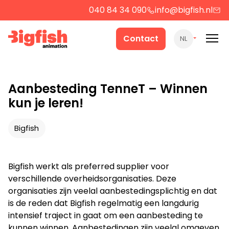
040 84 34 090
info@bigfish.nl
Werk
Contact
NL
Cases
Aanbesteding TenneT – Winnen
kun je leren!
Producten
Bigfish
Over ons
Bigfish werkt als preferred supplier voor
verschillende overheidsorganisaties. Deze
Contact
organisaties zijn veelal aanbestedingsplichtig en dat
is de reden dat Bigfish regelmatig een langdurig
intensief traject in gaat om een aanbesteding te
Strategie
kunnen winnen. Aanbestedingen zijn veelal omgeven