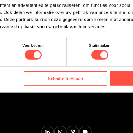
ent en advertenties te personaliseren, om functies voor social
Strategie
. Ook delen we informatie over uw gebruik van onze site met on
Blogs
e. Deze partners kunnen deze gegevens combineren met andere i
Video Marketing
erzameld op basis van uw gebruik van hun services.
Film
Hoe adverteer je 
10 tips voor optim
Voorkeuren
Statistieken
Adverteren op Yo
Aanbesteding Ten
leren!
Hoe AI de animati
Selectie toestaan
Alle blogposts