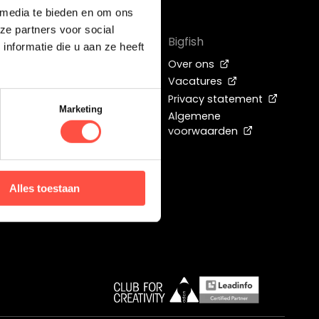
 media te bieden en om ons
ze partners voor social
Bigfish
nformatie die u aan ze heeft
Over ons
op Instagram met Reels
Vacatures
ale Video SEO
Privacy statement
Marketing
uTube
Algemene
voorwaarden
neT – Winnen kun je
ewereld beïnvloed
Alles toestaan