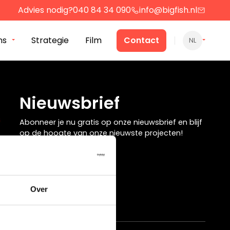
Advies nodig?
040 84 34 090
info@bigfish.nl
ns
Strategie
Film
Contact
NL
Nieuwsbrief
Abonneer je nu gratis op onze nieuwsbrief en blijf
op de hoogte van onze nieuwste projecten!
Meld je aan!
Over