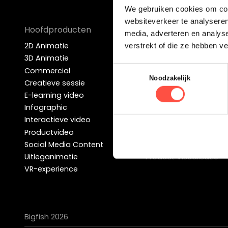
We gebruiken cookies om cont
websiteverkeer te analyseren
Hoofdproducten
Ook interessant
media, adverteren en analys
2D Animatie
Animatie
verstrekt of die ze hebben v
3D Animatie
Animatie video
Toestemmingsselectie
Commercial
Bedrijfsvideo
Noodzakelijk
Creatieve sessie
Explainer video
E-learning video
Explanimation
Infographic
Infomercial
Interactieve video
Instructiefilm
Productvideo
Promotiefilm
Social Media Content
Video Content
Uitleganimatie
Product Visualisatie
VR-experience
Bigfish 2026