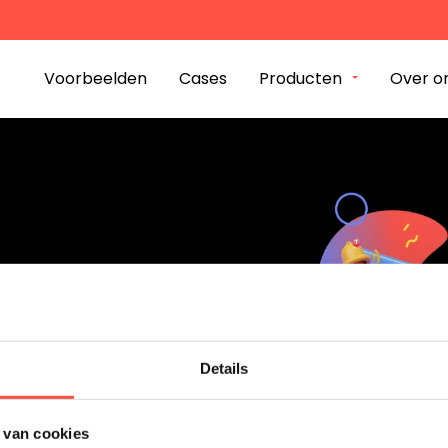
plossing
Bigfish Group
k?
Voorbeelden
Cases
Producten
Over o
Werk
Cases
Producten
dam
Over ons
nue 245
Details
iphol-Rijk
Contact
 680
 van cookies