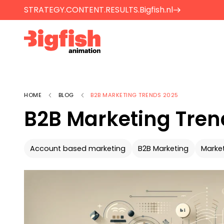
Op zoek naar een o
STRATEGY.CONTENT.RESULTS.
Bigfish.nl
voor jouw vraagstu
Neem contact op
Je kunt ook bellen of mailen
HOME
BLOG
B2B MARKETING TRENDS 2025
B2B Marketing Tren
info@bigfish.nl
040 - 84 34 090
Account based marketing
B2B Marketing
Marke
Eindhoven
Amster
Vonderweg 26
Boeing Ave
5616 RM, Eindhoven
1119 PD, Sch
040 - 84 34 090
020 - 26 15