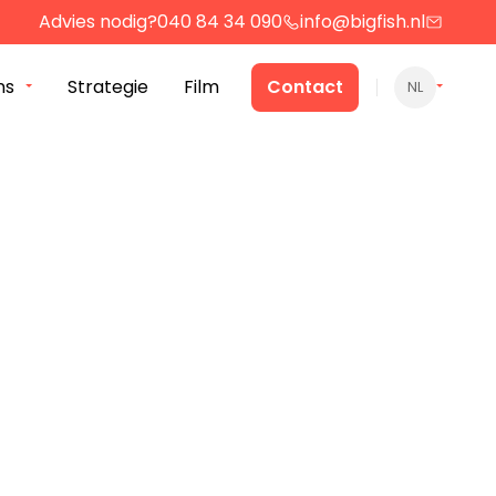
Advies nodig?
040 84 34 090
info@bigfish.nl
ns
Strategie
Film
Contact
NL