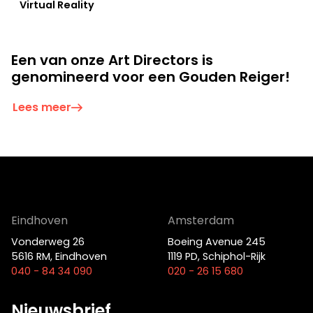
Virtual Reality
Film
Een van onze Art Directors is
genomineerd voor een Gouden Reiger!
Lees meer
Op zoek naar een oplossing voor
Eindhoven
Amsterdam
jouw vraagstuk?
Vonderweg 26
Boeing Avenue 245
5616 RM, Eindhoven
1119 PD, Schiphol-Rijk
040 - 84 34 090
020 - 26 15 680
Neem contact op
Nieuwsbrief