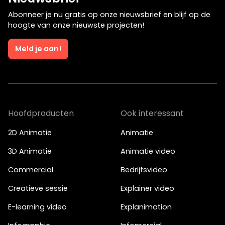
Je kunt ook bellen of mailen
Abonneer je nu gratis op onze nieuwsbrief en blijf op de
hoogte van onze nieuwste projecten!
info@bigfish.nl
040 - 84 34 090
Meld je aan!
Eindhoven
Amsterdam
Vonderweg 26
Boeing Avenue 245
5616 RM, Eindhoven
1119 PD, Schiphol-Rijk
040 - 84 34 090
020 - 26 15 680
Hoofdproducten
Ook interessant
2D Animatie
Animatie
3D Animatie
Animatie video
Commercial
Bedrijfsvideo
Creatieve sessie
Explainer video
E-learning video
Explanimation