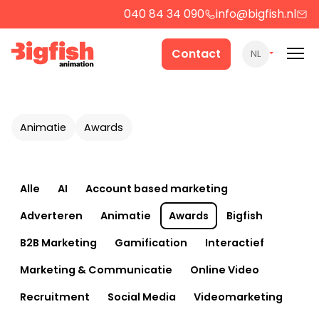
040 84 34 090
info@bigfish.nl
Werk
Contact
NL
Cases
Animatie
Awards
Producten
Alle
AI
Account based marketing
Over ons
Adverteren
Animatie
Awards
Bigfish
B2B Marketing
Gamification
Interactief
Contact
Marketing & Communicatie
Online Video
Recruitment
Social Media
Videomarketing
Strategie