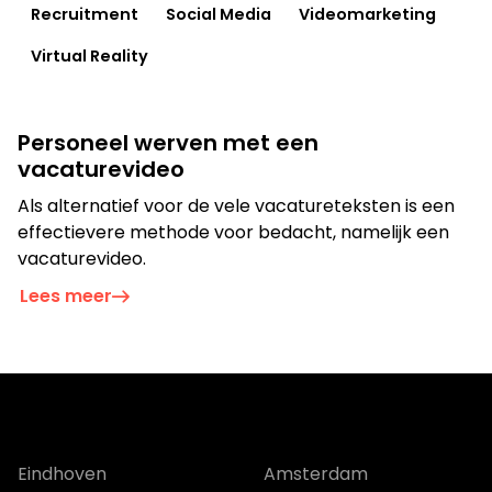
Recruitment
Social Media
Videomarketing
Film
Virtual Reality
Personeel werven met een
vacaturevideo
Als alternatief voor de vele vacatureteksten is een
effectievere methode voor bedacht, namelijk een
vacaturevideo.
Lees meer
Op zoek naar een oplossing voor
jouw vraagstuk?
Neem contact op
Eindhoven
Amsterdam