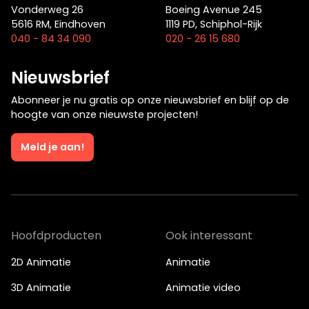
Je kunt ook bellen of mailen
Vonderweg 26
Boeing Avenue 245
5616 RM, Eindhoven
1119 PD, Schiphol-Rijk
info@bigfish.nl
040 - 84 34 090
040 - 84 34 090
020 - 26 15 680
Nieuwsbrief
Eindhoven
Amsterdam
Abonneer je nu gratis op onze nieuwsbrief en blijf op de
hoogte van onze nieuwste projecten!
Vonderweg 26
Boeing Avenue 245
5616 RM, Eindhoven
1119 PD, Schiphol-Rijk
Meld je aan!
040 - 84 34 090
020 - 26 15 680
Hoofdproducten
Ook interessant
2D Animatie
Animatie
3D Animatie
Animatie video