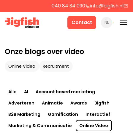
040 84 34 090
info@bigfish.nl
Werk
Contact
NL
Cases
Onze blogs over video
Producten
Online Video
Recruitment
Over ons
Alle
AI
Account based marketing
Adverteren
Animatie
Awards
Bigfish
Contact
B2B Marketing
Gamification
Interactief
Strategie
Marketing & Communicatie
Online Video