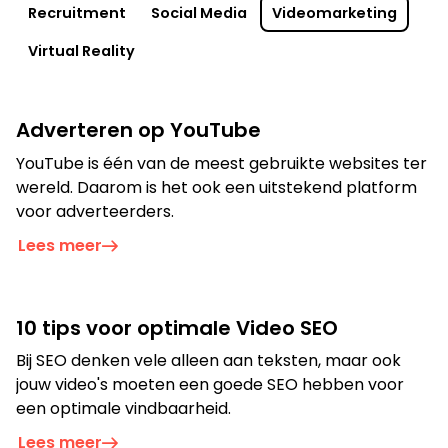
Recruitment
Social Media
Videomarketing
Film
Virtual Reality
Adverteren op YouTube
YouTube is één van de meest gebruikte websites ter
wereld. Daarom is het ook een uitstekend platform
voor adverteerders.
Lees meer
Op zoek naar een oplossing voor
10 tips voor optimale Video SEO
jouw vraagstuk?
Bij SEO denken vele alleen aan teksten, maar ook
jouw video's moeten een goede SEO hebben voor
Neem contact op
een optimale vindbaarheid.
Lees meer