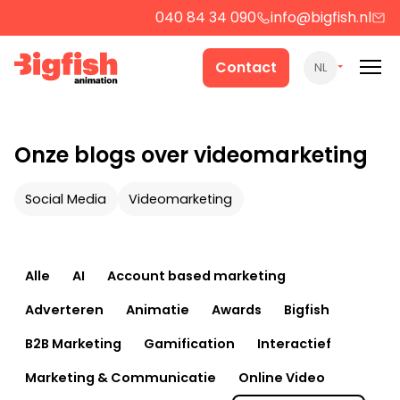
040 84 34 090
info@bigfish.nl
Werk
Contact
NL
Cases
Onze blogs over videomarketing
Producten
Social Media
Videomarketing
Over ons
Alle
AI
Account based marketing
Adverteren
Animatie
Awards
Bigfish
Contact
B2B Marketing
Gamification
Interactief
Strategie
Marketing & Communicatie
Online Video