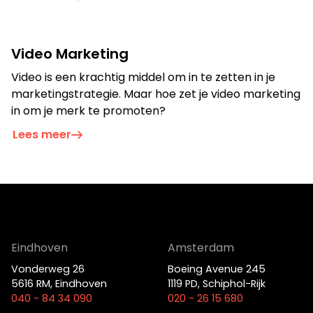
Je kunt ook bellen of mailen
info@bigfish.nl
040 - 84 34 090
Video Marketing
Video is een krachtig middel om in te zetten in je
Eindhoven
Amsterdam
marketingstrategie. Maar hoe zet je video marketing
in om je merk te promoten?
Vonderweg 26
Boeing Avenue 245
5616 RM, Eindhoven
1119 PD, Schiphol-Rijk
Lees meer
040 - 84 34 090
020 - 26 15 680
Eindhoven
Amsterdam
Vonderweg 26
Boeing Avenue 245
5616 RM, Eindhoven
1119 PD, Schiphol-Rijk
040 - 84 34 090
020 - 26 15 680