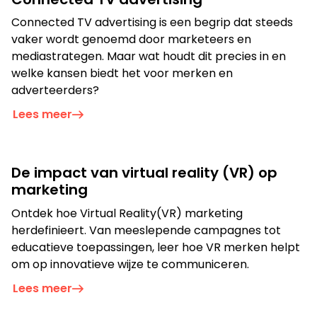
Je kunt ook bellen of mailen
Connected TV advertising is een begrip dat steeds
info@bigfish.nl
040 - 84 34 090
vaker wordt genoemd door marketeers en
mediastrategen. Maar wat houdt dit precies in en
welke kansen biedt het voor merken en
adverteerders?
Eindhoven
Amsterdam
Lees meer
Vonderweg 26
Boeing Avenue 245
5616 RM, Eindhoven
1119 PD, Schiphol-Rijk
040 - 84 34 090
020 - 26 15 680
De impact van virtual reality (VR) op
marketing
Ontdek hoe Virtual Reality(VR) marketing
herdefinieert. Van meeslepende campagnes tot
educatieve toepassingen, leer hoe VR merken helpt
om op innovatieve wijze te communiceren.
Lees meer