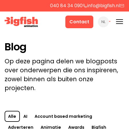
040 84 34 090
info@bigfish.nl
Werk
Contact
NL
Cases
Blog
Producten
Op deze pagina delen we blogposts
over onderwerpen die ons inspireren,
zowel binnen als buiten onze
Over ons
projecten.
Contact
Alle
AI
Account based marketing
Strategie
Adverteren
Animatie
Awards
Bigfish