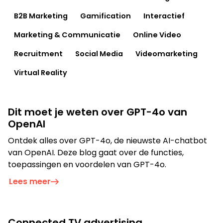
B2B Marketing
Gamification
Interactief
Film
Marketing & Communicatie
Online Video
Recruitment
Social Media
Videomarketing
Virtual Reality
Dit moet je weten over GPT-4o van
OpenAI
Ontdek alles over GPT-4o, de nieuwste AI-chatbot
van OpenAI. Deze blog gaat over de functies,
Op zoek naar een oplossing voor
toepassingen en voordelen van GPT-4o.
jouw vraagstuk?
Lees meer
Neem contact op
Connected TV advertising