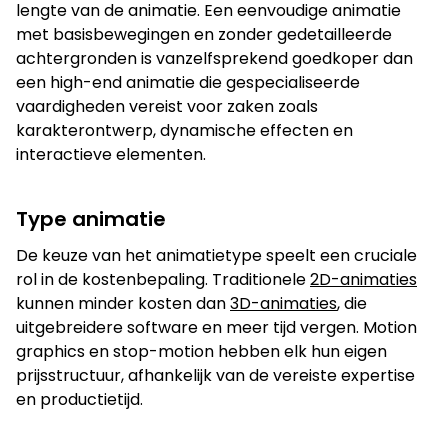
Je kunt ook bellen of mailen
lengte van de animatie. Een eenvoudige animatie
met basisbewegingen en zonder gedetailleerde
info@bigfish.nl
040 - 84 34 090
achtergronden is vanzelfsprekend goedkoper dan
een high-end animatie die gespecialiseerde
vaardigheden vereist voor zaken zoals
karakterontwerp, dynamische effecten en
Eindhoven
Amsterdam
interactieve elementen.
Vonderweg 26
Boeing Avenue 245
5616 RM, Eindhoven
1119 PD, Schiphol-Rijk
040 - 84 34 090
020 - 26 15 680
Type animatie
De keuze van het animatietype speelt een cruciale
rol in de kostenbepaling. Traditionele
2D-animaties
kunnen minder kosten dan
3D-animaties
, die
uitgebreidere software en meer tijd vergen. Motion
graphics en stop-motion hebben elk hun eigen
prijsstructuur, afhankelijk van de vereiste expertise
en productietijd.