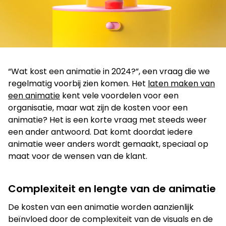
Film
“Wat kost een animatie in 2024?”, een vraag die we
regelmatig voorbij zien komen. Het
laten maken van
een animatie
kent vele voordelen voor een
organisatie, maar wat zijn de kosten voor een
animatie? Het is een korte vraag met steeds weer
een ander antwoord. Dat komt doordat iedere
animatie weer anders wordt gemaakt, speciaal op
Op zoek naar een oplossing voor
maat voor de wensen van de klant.
jouw vraagstuk?
Complexiteit en lengte van de animatie
Neem contact op
De kosten van een animatie worden aanzienlijk
beïnvloed door de complexiteit van de visuals en de