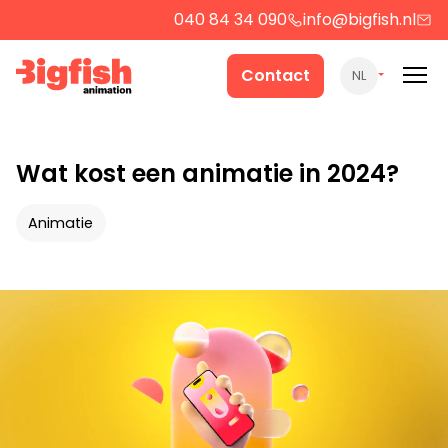
040 84 34 090
info@bigfish.nl
Werk
Contact
NL
Cases
Wat kost een animatie in 2024?
Producten
Animatie
Over ons
Contact
Strategie