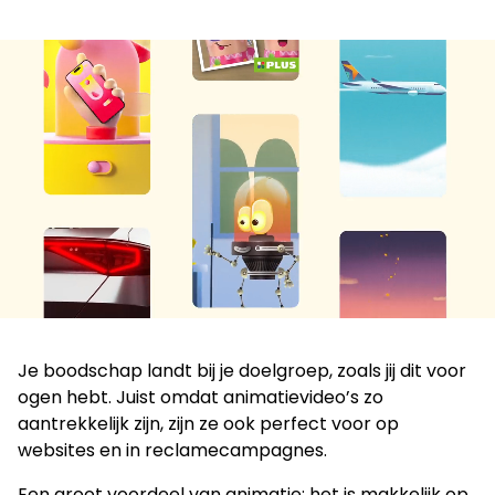
Film
Op zoek naar een oplossing voor
Je boodschap landt bij je doelgroep, zoals jij dit voor
jouw vraagstuk?
ogen hebt. Juist omdat animatievideo’s zo
aantrekkelijk zijn, zijn ze ook perfect voor op
Neem contact op
websites en in reclamecampagnes.
Een groot voordeel van animatie: het is makkelijk op