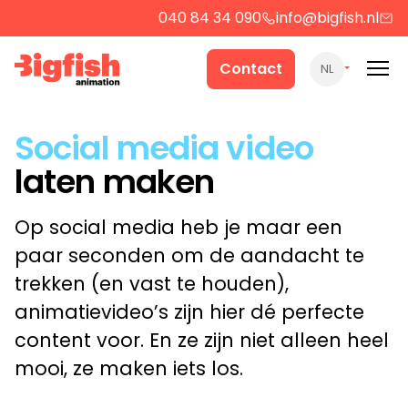
040 84 34 090
info@bigfish.nl
Werk
Contact
NL
Cases
Social media video
laten maken
Producten
Op social media heb je maar een
Over ons
paar seconden om de aandacht te
trekken (en vast te houden),
animatievideo’s zijn hier dé perfecte
Contact
content voor. En ze zijn niet alleen heel
mooi, ze maken iets los.
Strategie