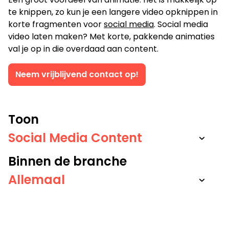
Je kunt ook bellen of mailen
te knippen, zo kun je een langere video opknippen in
korte fragmenten voor
social media
. Social media
info@bigfish.nl
040 - 84 34 090
video laten maken? Met korte, pakkende animaties
val je op in die overdaad aan content.
Eindhoven
Amsterdam
Neem vrijblijvend contact op!
Vonderweg 26
Boeing Avenue 245
5616 RM, Eindhoven
1119 PD, Schiphol-Rijk
040 - 84 34 090
020 - 26 15 680
Toon
Binnen de branche