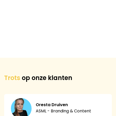
Plus - Social
Harm Alarm - Social
Nalu - Social
Spotta - Social
ANWB - Social
Data Fanatics - Remarketing Bumper Ad
Meld Misdaad Anoniem - Social
On your feet - Youtube preroll
De Baak - Social
Trots
op onze klanten
Oresta Druiven
ASML - Branding & Content