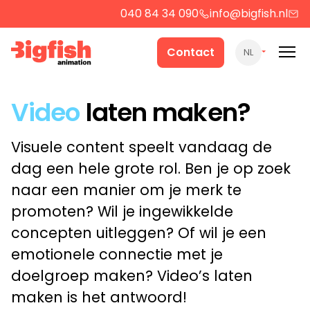
040 84 34 090
info@bigfish.nl
Werk
Contact
NL
Cases
Video
laten maken?
Producten
Visuele content speelt vandaag de
dag een hele grote rol. Ben je op zoek
naar een manier om je merk te
Over ons
promoten? Wil je ingewikkelde
concepten uitleggen? Of wil je een
Contact
emotionele connectie met je
doelgroep maken? Video’s laten
Strategie
maken is het antwoord!