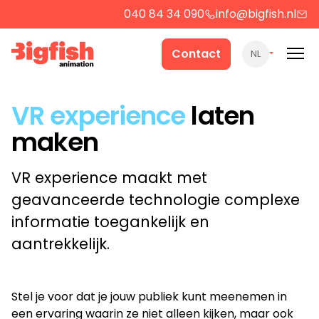
040 84 34 090
info@bigfish.nl
Werk
Contact
NL
Cases
VR experience
laten
maken
Producten
VR experience maakt met
Over ons
geavanceerde technologie complexe
informatie toegankelijk en
aantrekkelijk.
Contact
Stel je voor dat je jouw publiek kunt meenemen in
Strategie
een ervaring waarin ze niet alleen kijken, maar ook