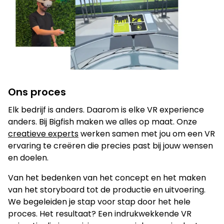
Je kunt ook bellen of mailen
info@bigfish.nl
040 - 84 34 090
Eindhoven
Amsterdam
Vonderweg 26
Boeing Avenue 245
Ons proces
5616 RM, Eindhoven
1119 PD, Schiphol-Rijk
040 - 84 34 090
020 - 26 15 680
Elk bedrijf is anders. Daarom is elke VR experience
anders. Bij Bigfish maken we alles op maat. Onze
creatieve experts
werken samen met jou om een VR
ervaring te creëren die precies past bij jouw wensen
en doelen.
Van het bedenken van het concept en het maken
van het storyboard tot de productie en uitvoering.
We begeleiden je stap voor stap door het hele
proces. Het resultaat? Een indrukwekkende VR