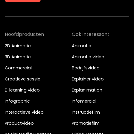
Je kunt ook bellen of mailen
info@bigfish.nl
040 - 84 34 090
Hoofdproducten
Ook interessant
Eindhoven
Amsterdam
2D Animatie
Animatie
Vonderweg 26
Boeing Avenue 245
3D Animatie
Animatie video
5616 RM, Eindhoven
1119 PD, Schiphol-Rijk
040 - 84 34 090
020 - 26 15 680
Commercial
Bedrijfsvideo
Creatieve sessie
Explainer video
E-learning video
Explanimation
Infographic
Infomercial
Interactieve video
Instructiefilm
Productvideo
Promotiefilm