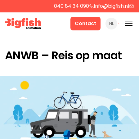
040 84 34 090
info@bigfish.nl
Werk
Contact
NL
Cases
ANWB – Reis op maat
Producten
Over ons
Contact
Strategie