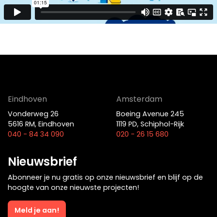
Film
Eindhoven
Amsterdam
Vonderweg 26
Boeing Avenue 245
5616 RM, Eindhoven
1119 PD, Schiphol-Rijk
040 - 84 34 090
020 - 26 15 680
Op zoek naar een oplossing voor
Nieuwsbrief
jouw vraagstuk?
Abonneer je nu gratis op onze nieuwsbrief en blijf op de
hoogte van onze nieuwste projecten!
Neem contact op
Meld je aan!