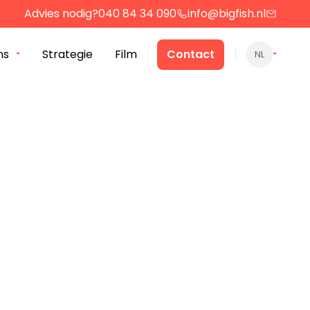
Advies nodig?
040 84 34 090
info@bigfish.nl
ns
Strategie
Film
Contact
NL