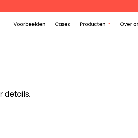
plossing
Bigfish Group
k?
Voorbeelden
Cases
Producten
Over o
Werk
Cases
Producten
 details.
dam
Over ons
nue 245
iphol-Rijk
Contact
 680