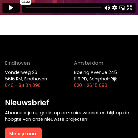
Film
Eindhoven
Amsterdam
Vonderweg 26
Boeing Avenue 245
5616 RM, Eindhoven
1119 PD, Schiphol-Rijk
040 - 84 34 090
020 - 26 15 680
Op zoek naar een oplossing voor
Nieuwsbrief
jouw vraagstuk?
Abonneer je nu gratis op onze nieuwsbrief en blijf op de
hoogte van onze nieuwste projecten!
Neem contact op
Meld je aan!