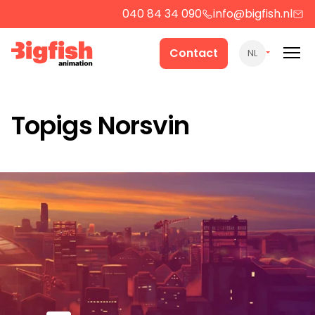
040 84 34 090
info@bigfish.nl
Werk
Contact
NL
Cases
Topigs Norsvin
Producten
Over ons
Contact
Strategie