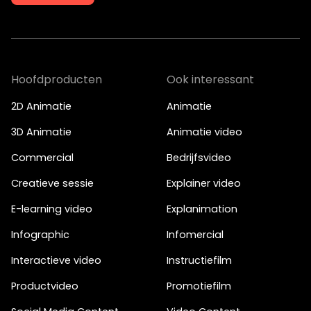
Je kunt ook bellen of mailen
info@bigfish.nl
040 - 84 34 090
Hoofdproducten
Ook interessant
Eindhoven
Amsterdam
2D Animatie
Animatie
Vonderweg 26
Boeing Avenue 245
3D Animatie
Animatie video
5616 RM, Eindhoven
1119 PD, Schiphol-Rijk
040 - 84 34 090
020 - 26 15 680
Commercial
Bedrijfsvideo
Creatieve sessie
Explainer video
E-learning video
Explanimation
Infographic
Infomercial
Interactieve video
Instructiefilm
Productvideo
Promotiefilm