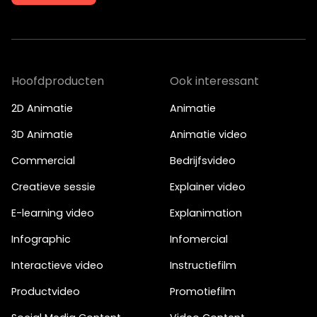
Je kunt ook bellen of mailen
info@bigfish.nl
040 - 84 34 090
Hoofdproducten
Ook interessant
Eindhoven
Amsterdam
2D Animatie
Animatie
Vonderweg 26
Boeing Avenue 245
3D Animatie
Animatie video
5616 RM, Eindhoven
1119 PD, Schiphol-Rijk
040 - 84 34 090
020 - 26 15 680
Commercial
Bedrijfsvideo
Creatieve sessie
Explainer video
E-learning video
Explanimation
Infographic
Infomercial
Interactieve video
Instructiefilm
Productvideo
Promotiefilm