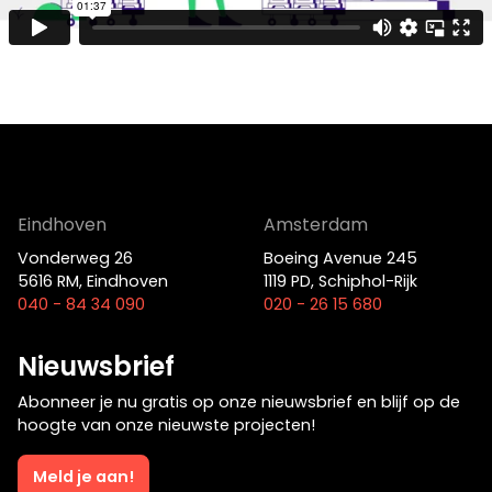
Film
Eindhoven
Amsterdam
Vonderweg 26
Boeing Avenue 245
5616 RM, Eindhoven
1119 PD, Schiphol-Rijk
040 - 84 34 090
020 - 26 15 680
Op zoek naar een oplossing voor
Nieuwsbrief
jouw vraagstuk?
Abonneer je nu gratis op onze nieuwsbrief en blijf op de
hoogte van onze nieuwste projecten!
Neem contact op
Meld je aan!