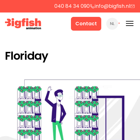
040 84 34 090
info@bigfish.nl
Werk
Contact
NL
Cases
Floriday
Producten
Over ons
Contact
Strategie