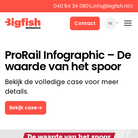
040 84 34 090
info@bigfish.nl
Werk
Contact
NL
Cases
ProRail Infographic – De
waarde van het spoor
Producten
Bekijk de volledige case voor meer
Over ons
details.
Bekijk case
Contact
Strategie