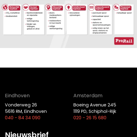
Je kunt ook bellen of mailen
info@bigfish.nl
040 - 84 34 090
Eindhoven
Amsterdam
Vonderweg 26
Boeing Avenue 245
5616 RM, Eindhoven
1119 PD, Schiphol-Rijk
040 - 84 34 090
020 - 26 15 680
Eindhoven
Amsterdam
Vonderweg 26
Boeing Avenue 245
5616 RM, Eindhoven
1119 PD, Schiphol-Rijk
040 - 84 34 090
020 - 26 15 680
Nieuwsbrief