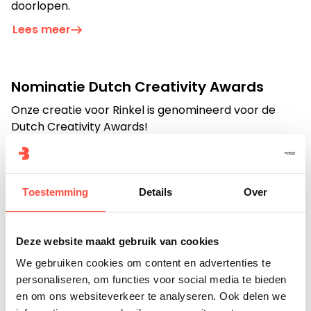
doorlopen.
Je kunt ook bellen of mailen
Lees meer
info@bigfish.nl
040 - 84 34 090
Nominatie Dutch Creativity Awards
Eindhoven
Amsterdam
Onze creatie voor Rinkel is genomineerd voor de
Vonderweg 26
Boeing Avenue 245
Dutch Creativity Awards!
5616 RM, Eindhoven
1119 PD, Schiphol-Rijk
040 - 84 34 090
020 - 26 15 680
Lees meer
Toestemming
Details
Over
Sander Groenewege versterkt Bigfish in
de rol van Commercial Director
Deze website maakt gebruik van cookies
Het is hoog tijd om Sander Groenewege aan jullie
voor te stellen!
We gebruiken cookies om content en advertenties te
personaliseren, om functies voor social media te bieden
Lees meer
en om ons websiteverkeer te analyseren. Ook delen we