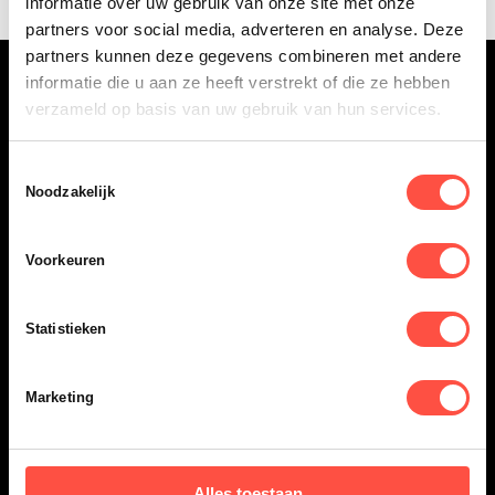
informatie over uw gebruik van onze site met onze
partners voor social media, adverteren en analyse. Deze
partners kunnen deze gegevens combineren met andere
informatie die u aan ze heeft verstrekt of die ze hebben
verzameld op basis van uw gebruik van hun services.
Eindhoven
Amsterdam
Toestemmingsselectie
Vonderweg 26
Boeing Avenue 245
Noodzakelijk
5616 RM, Eindhoven
1119 PD, Schiphol-Rijk
040 - 84 34 090
020 - 26 15 680
Voorkeuren
Nieuwsbrief
Abonneer je nu gratis op onze nieuwsbrief en blijf op de
Statistieken
hoogte van onze nieuwste projecten!
Meld je aan!
Marketing
Alles toestaan